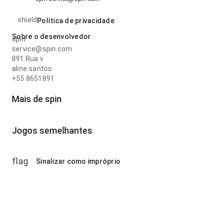
shield
Política de privacidade
Sobre o desenvolvedor
spin
service@spin.com
891 Rua v
aline.santos
+55 8651891
Mais de spin
Jogos semelhantes
flag
Sinalizar como impróprio