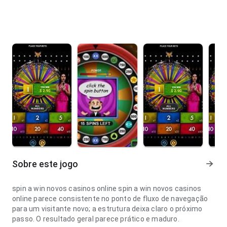
Sobre este jogo
spin a win novos casinos online spin a win novos casinos
online parece consistente no ponto de fluxo de navegação
para um visitante novo; a estrutura deixa claro o próximo
passo. O resultado geral parece prático e maduro.