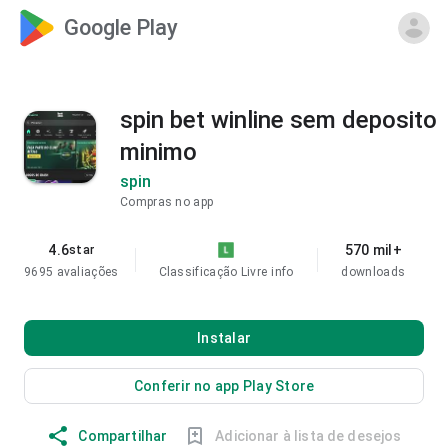
Google Play
spin bet winline sem deposito
minimo
spin
Compras no app
4.6
570 mil+
star
9695 avaliações
Classificação Livre
info
downloads
Instalar
Conferir no app Play Store
Compartilhar
Adicionar à lista de desejos