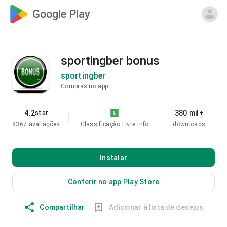
Google Play
sportingber bonus
sportingber
Compras no app
4.2
380 mil+
star
8367 avaliações
Classificação Livre
info
downloads
Instalar
Conferir no app Play Store
Compartilhar
Adicionar à lista de desejos