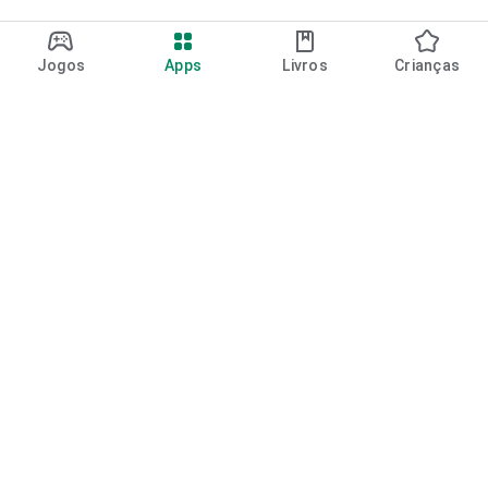
Jogos
Apps
Livros
Crianças
Google Play
Play Pass
Pontos do Play Points
Vales-presente
Resgatar
Política de reembolso
Crianças e família