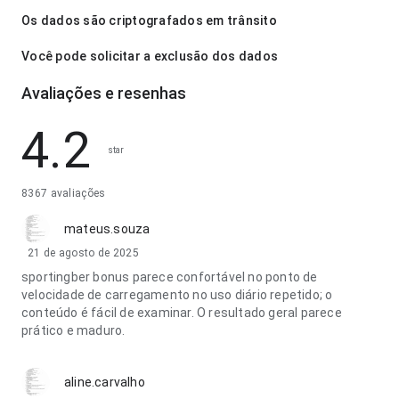
Os dados são criptografados em trânsito
Você pode solicitar a exclusão dos dados
Avaliações e resenhas
4.2
star
8367 avaliações
mateus.souza
21 de agosto de 2025
sportingber bonus parece confortável no ponto de
velocidade de carregamento no uso diário repetido; o
conteúdo é fácil de examinar. O resultado geral parece
prático e maduro.
aline.carvalho