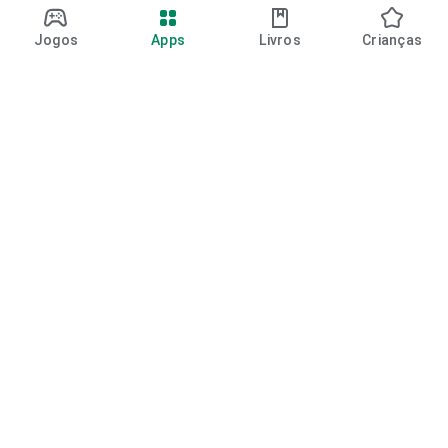
Jogos
Apps
Livros
Crianças
Google Play
Play Pass
Pontos do Play Points
Vales-presente
Resgatar
Política de reembolso
Crianças e família