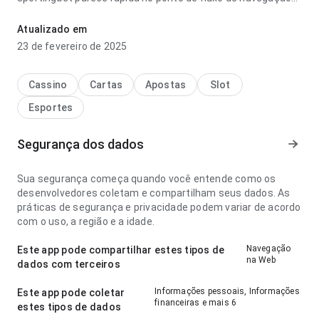
com conexão mais lenta; a estrutura deixa claro o próximo
passo. A página causa uma impressão melhor que algo
Atualizado em
genérico.
23 de fevereiro de 2025
Cassino
Cartas
Apostas
Slot
Esportes
Segurança dos dados
Sua segurança começa quando você entende como os
desenvolvedores coletam e compartilham seus dados. As
práticas de segurança e privacidade podem variar de acordo
com o uso, a região e a idade.
Navegação
Este app pode compartilhar estes tipos de
na Web
dados com terceiros
Informações pessoais, Informações
Este app pode coletar
financeiras e mais 6
estes tipos de dados