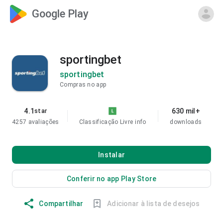
Google Play
sportingbet
sportingbet
Compras no app
4.1
630 mil+
star
4257 avaliações
Classificação Livre
info
downloads
Instalar
Conferir no app Play Store
Compartilhar
Adicionar à lista de desejos