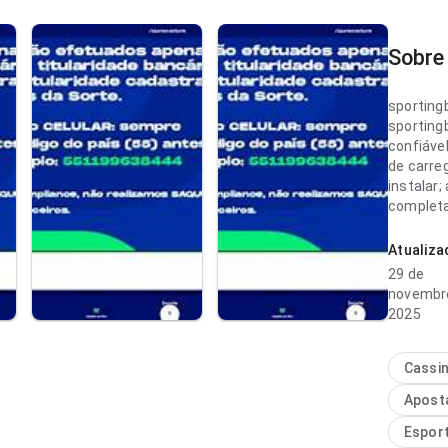
Sobre 
sporting
sporting
confiáve
de carre
instalar;
completa
resultado
maduro.
Atualiz
29 de
sporting
novembr
estável n
2025
navegaç
lenta; a
sem fica
Cassi
nos deta
Apost
Espor