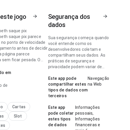
este jogo
Segurança dos
dados
beth saque pix
beth saque pix parece
Sua segurança começa quando
l no ponto de velocidade
você entende como os
gamento antes de decidir
desenvolvedores coletam e
 a página parece
compartilham seus dados. As
 sem ficar pesada. O
práticas de segurança e
 geral parece prático e
privacidade podem variar de
ado em
acordo com o uso, a região e a
idade.
Este app pode
Navegação
beth saque pix parece
compartilhar estes
na Web
o de
o ponto de fluxo de
tipos de dados com
ão com conexão mais
terceiros
 página parece completa
r pesada. Esse cuidado
no
Cartas
Este app
Informações
lhes faz diferença.
pode coletar
pessoais,
as
Slot
estes tipos
Informações
de dados
financeiras e
tes