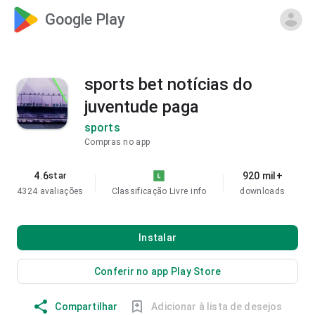
Google Play
sports bet notícias do
juventude paga
sports
Compras no app
4.6
920 mil+
star
4324 avaliações
Classificação Livre
info
downloads
Instalar
Conferir no app Play Store
Compartilhar
Adicionar à lista de desejos