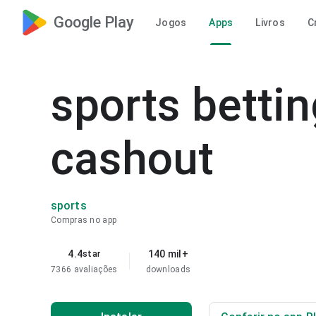
Google Play
Jogos
Apps
Livros
C
sports bettin
cashout
sports
Compras no app
4.4
140 mil+
star
7366 avaliações
downloads