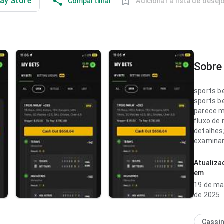
lay Store
Compartilhar
Adicionar à lista de desej
Sobre 
sports b
sports b
parece m
fluxo de
detalhes;
examinar
combina
frequent
Atualiza
em
sports b
19 de ma
parece p
de 2025
fluxo de
avaliaçõ
previsíve
Cassi