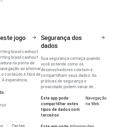
os
este jogo
Segurança dos
dados
etting brasil cashout
etting brasil cashout
Sua segurança começa quando
adura no ponto de
você entende como os
 navegação ao alternar
desenvolvedores coletam e
 o conteúdo é fácil de
compartilham seus dados. As
. A experiência
práticas de segurança e
 bem com uso
privacidade podem variar de
e.
do
acordo com o uso, a região e a
idade.
Este app pode
Navegação
etting brasil cashout
compartilhar estes
na Web
rço
rática no ponto de
tipos de dados com
 navegação ao conferir
terceiros
es; a resposta é
l. Esse equilíbrio torna
no
Cartas
Este app pode
Informações