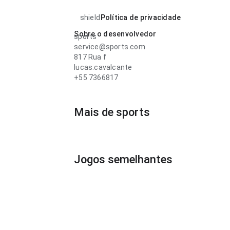
shield
Política de privacidade
Sobre o desenvolvedor
sports
service@sports.com
817 Rua f
lucas.cavalcante
+55 7366817
Mais de sports
Jogos semelhantes