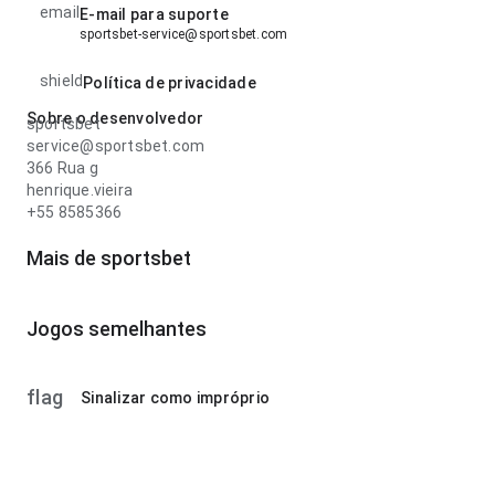
email
E-mail para suporte
sportsbet-service@sportsbet.com
shield
Política de privacidade
Sobre o desenvolvedor
sportsbet
service@sportsbet.com
366 Rua g
henrique.vieira
+55 8585366
Mais de sportsbet
Jogos semelhantes
flag
Sinalizar como impróprio