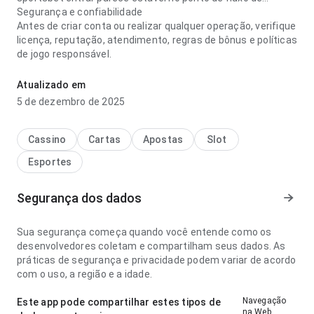
navegação antes de decidir instalar; a experiência evita
Segurança e confiabilidade
passos desnecessários. Isso passa mais confiança ao
Antes de criar conta ou realizar qualquer operação, verifique
usuário.
licença, reputação, atendimento, regras de bônus e políticas
de jogo responsável.
Atualizado em
5 de dezembro de 2025
Cassino
Cartas
Apostas
Slot
Esportes
Segurança dos dados
Sua segurança começa quando você entende como os
desenvolvedores coletam e compartilham seus dados. As
práticas de segurança e privacidade podem variar de acordo
com o uso, a região e a idade.
Navegação
Este app pode compartilhar estes tipos de
na Web