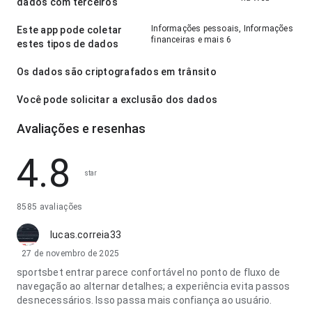
dados com terceiros
Informações pessoais, Informações
Este app pode coletar
financeiras e mais 6
estes tipos de dados
Os dados são criptografados em trânsito
Você pode solicitar a exclusão dos dados
Avaliações e resenhas
4.8
star
8585 avaliações
lucas.correia33
27 de novembro de 2025
sportsbet entrar parece confortável no ponto de fluxo de
navegação ao alternar detalhes; a experiência evita passos
desnecessários. Isso passa mais confiança ao usuário.