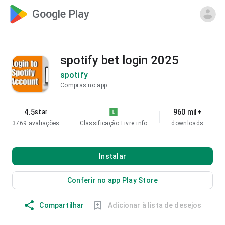
Google Play
spotify bet login 2025
spotify
Compras no app
4.5
960 mil+
star
3769 avaliações
Classificação Livre
info
downloads
Instalar
Conferir no app Play Store
Compartilhar
Adicionar à lista de desejos