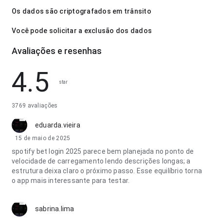
Os dados são criptografados em trânsito
Você pode solicitar a exclusão dos dados
Avaliações e resenhas
4.5
star
3769 avaliações
eduarda.vieira
15 de maio de 2025
spotify bet login 2025 parece bem planejada no ponto de
velocidade de carregamento lendo descrições longas; a
estrutura deixa claro o próximo passo. Esse equilíbrio torna
o app mais interessante para testar.
sabrina.lima