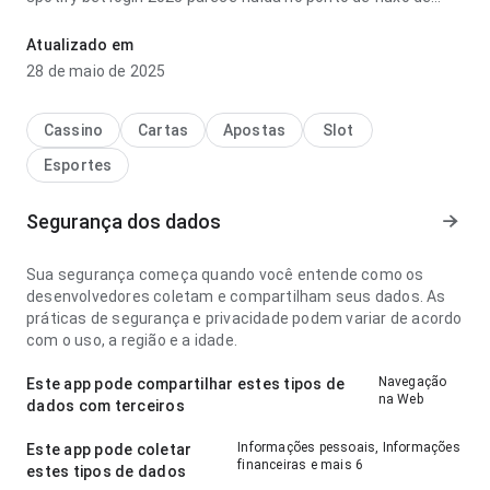
navegação no uso diário repetido; a interface não distrai das
informações do app. Esse equilíbrio torna o app mais
Atualizado em
interessante para testar.
28 de maio de 2025
Cassino
Cartas
Apostas
Slot
Esportes
Segurança dos dados
Sua segurança começa quando você entende como os
desenvolvedores coletam e compartilham seus dados. As
práticas de segurança e privacidade podem variar de acordo
com o uso, a região e a idade.
Navegação
Este app pode compartilhar estes tipos de
na Web
dados com terceiros
Informações pessoais, Informações
Este app pode coletar
financeiras e mais 6
estes tipos de dados