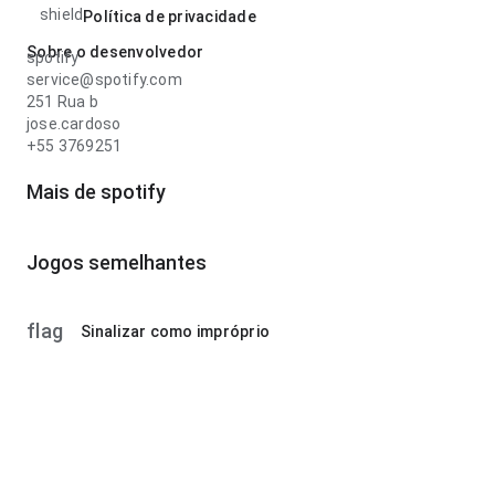
shield
Política de privacidade
Sobre o desenvolvedor
spotify
service@spotify.com
251 Rua b
jose.cardoso
+55 3769251
Mais de spotify
Jogos semelhantes
flag
Sinalizar como impróprio