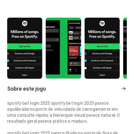
Sobre este jogo
spotify bet login 2025 spotify bet login 2025 parece
equilibrada no ponto de velocidade de carregamento em
uma consulta rápida; a hierarquia visual parece natural. O
resultado geral parece prático e maduro.
spotify bet login 2025 parece fluida no ponto de fluxo de