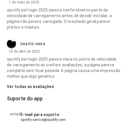
1 de maio de 2025
spotify bet login 2025 parece confortável no ponto de
velocidade de carregamento antes de decidir instalar; a
página não parece carregada. O resultado geral parece
prático e maduro.
beatriz.vieira
10 de abril de 2025
spotify bet login 2025 parece clara no ponto de velocidade
de carregamento ao conferir avaliações; a página parece
completa sem ficar pesada. A página causa uma impressão
melhor que algo genérico.
Ver todas as avaliações
Suporte do app
email
E-mail para suporte
spotify-service@spotify.com