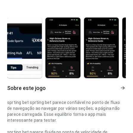
Sobre este jogo
sprting bet sprting bet parece confiável no ponto de fluxo
de navegação ao navegar por várias seções; a página não
parece carregada. Esse equilíbrio torna o app mais
interessante para testar.
sprting bet parece fluida no ponto de velocidade de