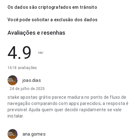
Os dados são criptografados em trânsito
Você pode solicitar a exclusão dos dados
Avaliações e resenhas
4.9
star
1618 avaliações
joao.dias
24 de julho de 2025
stake apostas grátis parece madura no ponto de fluxo de
navegação comparando com apps parecidos; a resposta é
previsível. Ajuda quem quer decidir rapidamente se vale
instalar.
ana.gomes