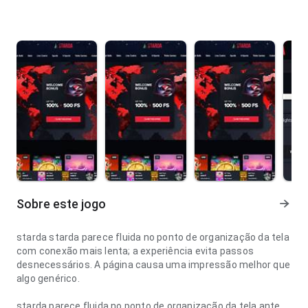
Sobre este jogo
starda starda parece fluida no ponto de organização da tela
com conexão mais lenta; a experiência evita passos
desnecessários. A página causa uma impressão melhor que
algo genérico.
starda parece fluida no ponto de organização da tela antes