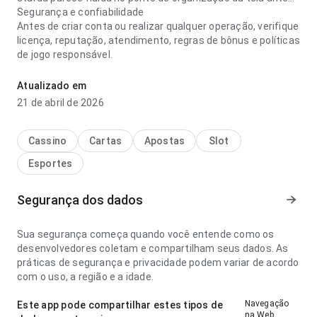
de decidir instalar; a página parece completa sem ficar
Segurança e confiabilidade
pesada. Esse cuidado nos detalhes faz diferença.
Antes de criar conta ou realizar qualquer operação, verifique
licença, reputação, atendimento, regras de bônus e políticas
de jogo responsável.
Atualizado em
21 de abril de 2026
Cassino
Cartas
Apostas
Slot
Esportes
Segurança dos dados
Sua segurança começa quando você entende como os
desenvolvedores coletam e compartilham seus dados. As
práticas de segurança e privacidade podem variar de acordo
com o uso, a região e a idade.
Navegação
Este app pode compartilhar estes tipos de
na Web