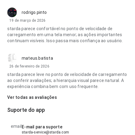
rodrigo.pinto
19 de março de 2026
starda parece confortável no ponto de velocidade de
carregamento em uma tela menor; as ações importantes
continuam visíveis. Isso passa mais confiança ao usuário.
mateus.batista
26 de fevereiro de 2026
starda parece leve no ponto de velocidade de carregamento
ao conferir avaliações; a hierarquia visual parece natural. A
experiência combina bem com uso frequente.
Ver todas as avaliações
Suporte do app
email
E-mail para suporte
starda-service@starda.com