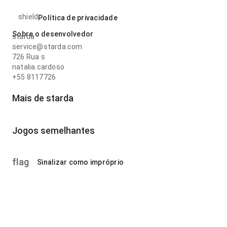
shield
Política de privacidade
Sobre o desenvolvedor
starda
service@starda.com
726 Rua s
natalia.cardoso
+55 8117726
Mais de starda
Jogos semelhantes
flag
Sinalizar como impróprio