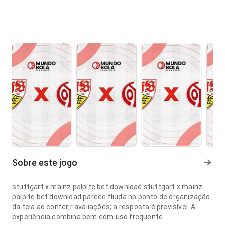
Sobre este jogo
stuttgart x mainz palpite bet download stuttgart x mainz
palpite bet download parece fluida no ponto de organização
da tela ao conferir avaliações; a resposta é previsível. A
experiência combina bem com uso frequente.