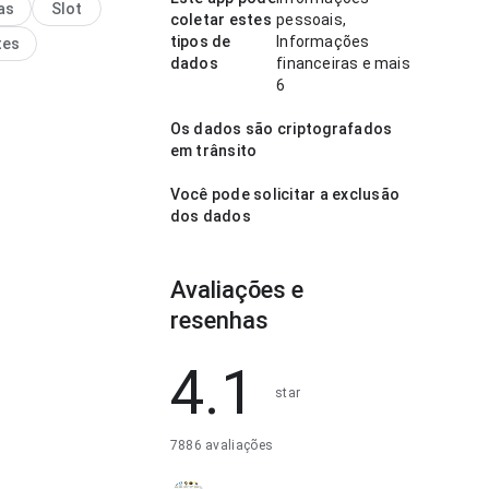
as
Slot
ar. Esse cuidado nos
coletar estes
pessoais,
 faz diferença.
tipos de
Informações
tes
dados
financeiras e mais
6
Os dados são criptografados
em trânsito
Você pode solicitar a exclusão
dos dados
Avaliações e
resenhas
4.1
star
7886 avaliações