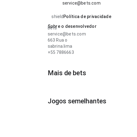
service@bets.com
shield
Política de privacidade
Sobre o desenvolvedor
bets
service@bets.com
663 Rua o
sabrina.lima
+55 7886663
Mais de bets
Jogos semelhantes