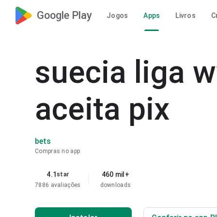
Google Play
Jogos
Apps
Livros
C
suecia liga 
aceita pix
bets
Compras no app
4.1
460 mil+
star
7886 avaliações
downloads