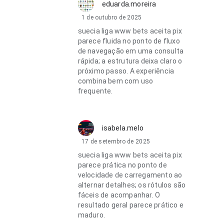
eduarda.moreira
1 de outubro de 2025
suecia liga www bets aceita pix
parece fluida no ponto de fluxo
de navegação em uma consulta
rápida; a estrutura deixa claro o
próximo passo. A experiência
combina bem com uso
frequente.
isabela.melo
17 de setembro de 2025
suecia liga www bets aceita pix
parece prática no ponto de
velocidade de carregamento ao
alternar detalhes; os rótulos são
fáceis de acompanhar. O
resultado geral parece prático e
maduro.