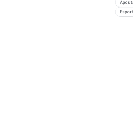
Apost
acompanh
detalhes
Espor