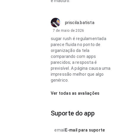
e maduro.
priscila.batista
7 de maio de 2026
sugar rush é regulamentada
parece fluida no ponto de
organização da tela
comparando com apps
parecidos; a resposta é
previsível. A página causa uma
impressão melhor que algo
genérico.
Ver todas as avaliações
Suporte do app
email
E-mail para suporte