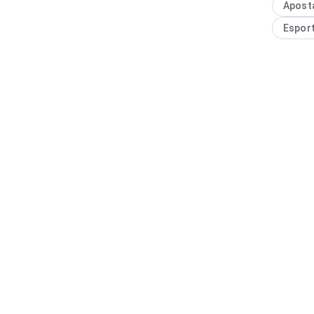
Apost
uma impr
genérico
Espor