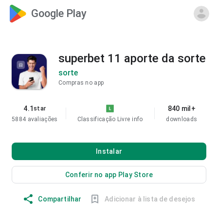
Google Play
superbet 11 aporte da sorte
sorte
Compras no app
4.1
840 mil+
star
5884 avaliações
Classificação Livre
info
downloads
Instalar
Conferir no app Play Store
Compartilhar
Adicionar à lista de desejos