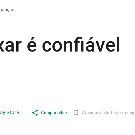
rianças
ar é confiável
lay Store
Compartilhar
Adicionar à lista de desej