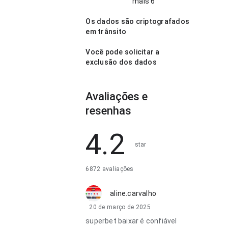
mais 6
Os dados são criptografados
em trânsito
Você pode solicitar a
exclusão dos dados
Avaliações e
resenhas
4.2
star
6872 avaliações
aline.carvalho
20 de março de 2025
superbet baixar é confiável