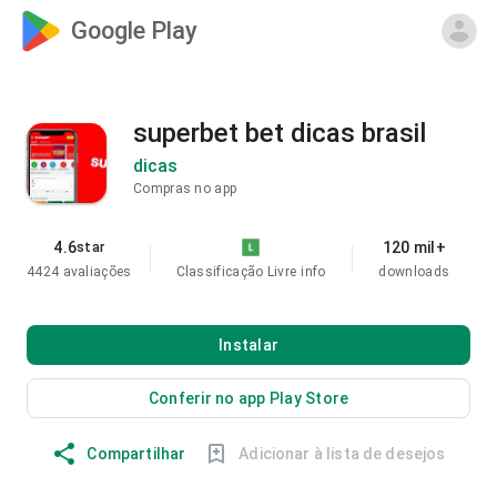
Google Play
superbet bet dicas brasil
dicas
Compras no app
4.6
120 mil+
star
4424 avaliações
Classificação Livre
info
downloads
Instalar
Conferir no app Play Store
Compartilhar
Adicionar à lista de desejos