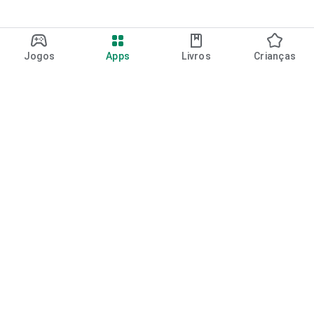
Jogos
Apps
Livros
Crianças
Google Play
Play Pass
Pontos do Play Points
Vales-presente
Resgatar
Política de reembolso