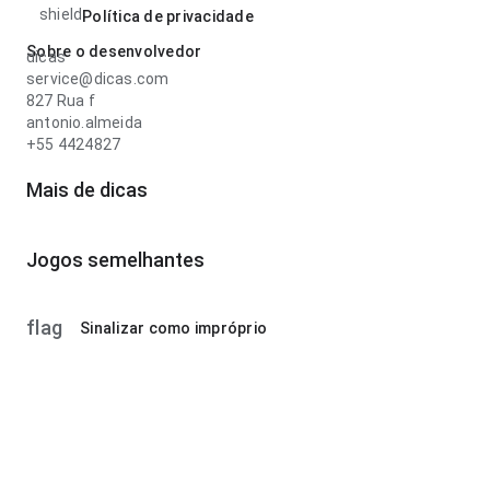
shield
Política de privacidade
Sobre o desenvolvedor
dicas
service@dicas.com
827 Rua f
antonio.almeida
+55 4424827
Mais de dicas
Jogos semelhantes
flag
Sinalizar como impróprio