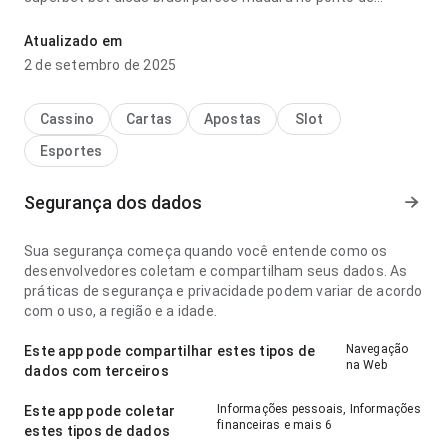
velocidade de carregamento antes de decidir instalar; a
experiência evita passos desnecessários. A experiência
Atualizado em
combina bem com uso frequente.
2 de setembro de 2025
Cassino
Cartas
Apostas
Slot
Esportes
Segurança dos dados
Sua segurança começa quando você entende como os
desenvolvedores coletam e compartilham seus dados. As
práticas de segurança e privacidade podem variar de acordo
com o uso, a região e a idade.
Navegação
Este app pode compartilhar estes tipos de
na Web
dados com terceiros
Informações pessoais, Informações
Este app pode coletar
financeiras e mais 6
estes tipos de dados