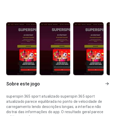
Sobre este jogo
superspin 365 sport atualizado superspin 365 sport
atualizado parece equilibrada no ponto de velocidade de
carregamento lendo descrições longas; a interface não
distrai das informações do app. O resultado geral parece