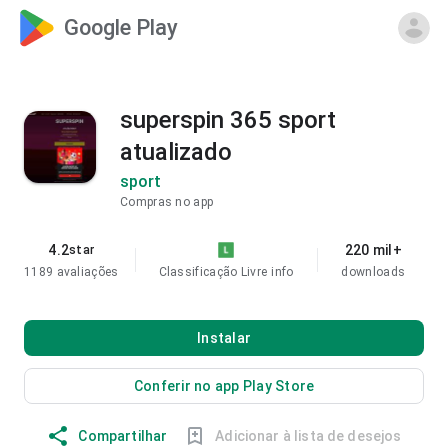
Google Play
superspin 365 sport
atualizado
sport
Compras no app
4.2
220 mil+
star
1189 avaliações
Classificação Livre
info
downloads
Instalar
Conferir no app Play Store
Compartilhar
Adicionar à lista de desejos