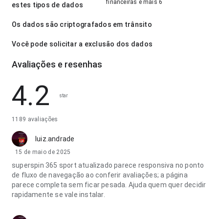
financeiras e mais 6
estes tipos de dados
Os dados são criptografados em trânsito
Você pode solicitar a exclusão dos dados
Avaliações e resenhas
4.2
star
1189 avaliações
luiz.andrade
15 de maio de 2025
superspin 365 sport atualizado parece responsiva no ponto
de fluxo de navegação ao conferir avaliações; a página
parece completa sem ficar pesada. Ajuda quem quer decidir
rapidamente se vale instalar.