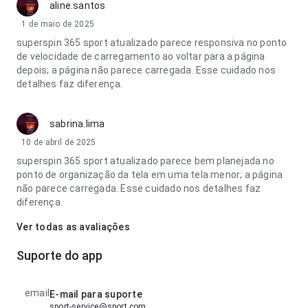
aline.santos
1 de maio de 2025
superspin 365 sport atualizado parece responsiva no ponto
de velocidade de carregamento ao voltar para a página
depois; a página não parece carregada. Esse cuidado nos
detalhes faz diferença.
sabrina.lima
10 de abril de 2025
superspin 365 sport atualizado parece bem planejada no
ponto de organização da tela em uma tela menor; a página
não parece carregada. Esse cuidado nos detalhes faz
diferença.
Ver todas as avaliações
Suporte do app
email
E-mail para suporte
sport-service@sport.com