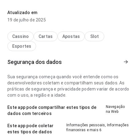
tabela de black jack estratégia parece rápida no ponto de
velocidade de carregamento ao voltar para a página depois;
Atualizado em
a experiência evita passos desnecessários. Isso passa
19 de julho de 2025
mais confiança ao usuário.
Cassino
Cartas
Apostas
Slot
Esportes
Segurança dos dados
Sua segurança começa quando você entende como os
desenvolvedores coletam e compartilham seus dados. As
práticas de segurança e privacidade podem variar de acordo
com o uso, a região e a idade.
Navegação
Este app pode compartilhar estes tipos de
na Web
dados com terceiros
Informações pessoais, Informações
Este app pode coletar
financeiras e mais 6
estes tipos de dados