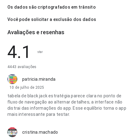
Os dados são criptografados em trânsito
Você pode solicitar a exclusão dos dados
Avaliações e resenhas
4.1
star
4443 avaliações
patricia.miranda
10 de julho de 2025
tabela de black jack estratégia parece clara no ponto de
fluxo de navegação ao alternar detalhes; a interface não
distrai das informações do app. Esse equilíbrio torna o app
mais interessante para testar.
cristina.machado