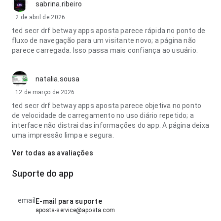
sabrina.ribeiro
2 de abril de 2026
ted secr drf betway apps aposta parece rápida no ponto de
fluxo de navegação para um visitante novo; a página não
parece carregada. Isso passa mais confiança ao usuário.
natalia.sousa
12 de março de 2026
ted secr drf betway apps aposta parece objetiva no ponto
de velocidade de carregamento no uso diário repetido; a
interface não distrai das informações do app. A página deixa
uma impressão limpa e segura.
Ver todas as avaliações
Suporte do app
email
E-mail para suporte
aposta-service@aposta.com