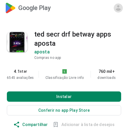
Google Play
ted secr drf betway apps
aposta
aposta
Compras no app
4.1
760 mil+
star
6545 avaliações
Classificação Livre
info
downloads
Instalar
Conferir no app Play Store
Compartilhar
Adicionar à lista de desejos