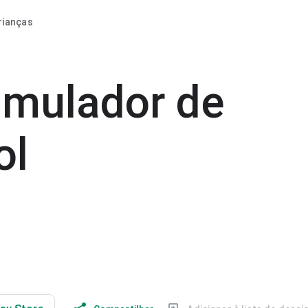
rianças
simulador de
ol