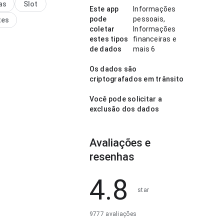
as
Slot
. Esse equilíbrio torna o
Este app
Informações
 interessante para testar.
pode
pessoais,
tes
coletar
Informações
estes tipos
financeiras e
de dados
mais 6
Os dados são
criptografados em trânsito
Você pode solicitar a
exclusão dos dados
Avaliações e
resenhas
4.8
star
9777 avaliações