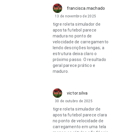
francisca.machado
13 de novembro de 2025
tigre roleta simulador de
aposta futebol parece
madura no ponto de
velocidade de carregamento
lendo descrições longas; a
estrutura deixa claro o
próximo passo. O resultado
geral parece prático e
maduro.
victor.silva
30 de outubro de 2025
tigre roleta simulador de
aposta futebol parece clara
no ponto de velocidade de
carregamento em uma tela