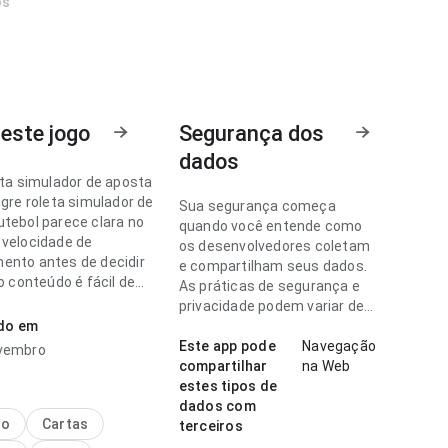
os
este jogo
Segurança dos
dados
eta simulador de aposta
igre roleta simulador de
Sua segurança começa
utebol parece clara no
quando você entende como
 velocidade de
os desenvolvedores coletam
ento antes de decidir
e compartilham seus dados.
 o conteúdo é fácil de
As práticas de segurança e
. A página causa uma
privacidade podem variar de
o melhor que algo
ado em
acordo com o uso, a região e
.
a idade.
Este app pode
Navegação
ovembro
compartilhar
na Web
eta simulador de aposta
estes tipos de
parece clara no ponto de
dados com
 navegação em uma tela
no
Cartas
terceiros
 página não parece