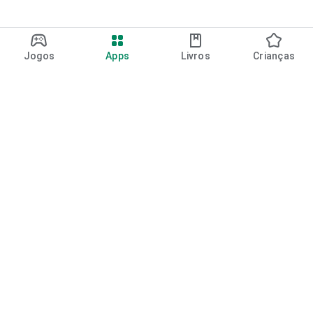
Jogos
Apps
Livros
Crianças
Google Play
Play Pass
Pontos do Play Points
Vales-presente
Resgatar
Política de reembolso