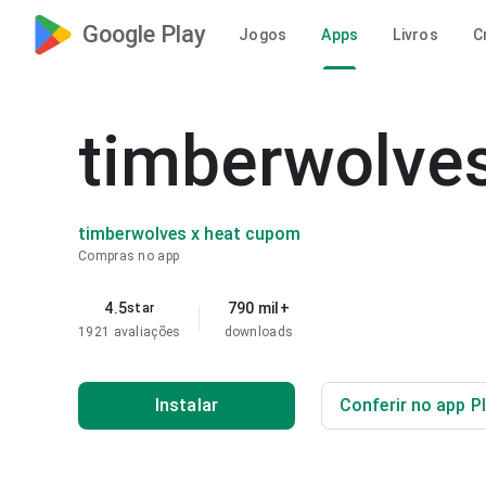
Google Play
Jogos
Apps
Livros
C
timberwolve
timberwolves x heat cupom
Compras no app
4.5
790 mil+
star
1921 avaliações
downloads
Instalar
Conferir no app P