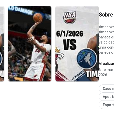
Sobre 
timberwo
timberwo
parece o
velocida
uma cons
parece c
pesada. 
impressã
Atualiz
6 de mar
timberwo
2026
parece c
velocida
uso diári
Cassi
evita pa
Apost
Esse cui
diferenç
Espor