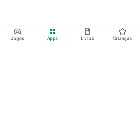
Jogos
Apps
Livros
Crianças
Google Play
Play Pass
Pontos do Play Points
Vales-presente
Resgatar
Política de reembolso