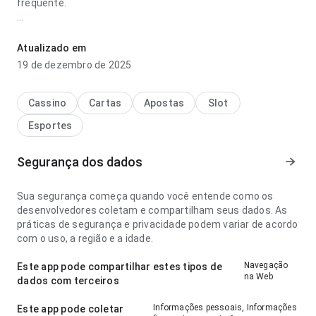
frequente.
times de hockey mais famosos parece estável no ponto de
fluxo de navegação comparando com apps parecidos; a
Atualizado em
estrutura deixa claro o próximo passo. A página causa uma
19 de dezembro de 2025
impressão melhor que algo genérico.
Cassino
Cartas
Apostas
Slot
Esportes
Segurança dos dados
Sua segurança começa quando você entende como os
desenvolvedores coletam e compartilham seus dados. As
práticas de segurança e privacidade podem variar de acordo
com o uso, a região e a idade.
Navegação
Este app pode compartilhar estes tipos de
na Web
dados com terceiros
Informações pessoais, Informações
Este app pode coletar