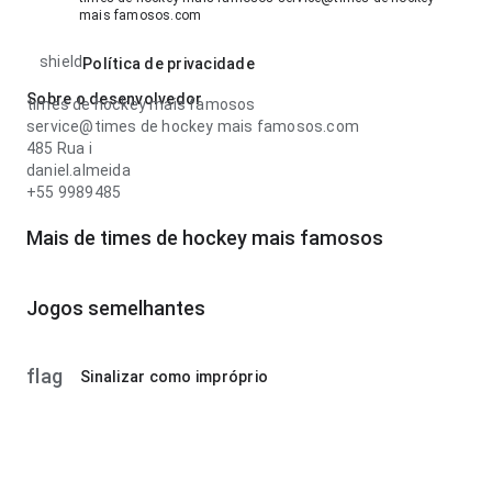
mais famosos.com
shield
Política de privacidade
Sobre o desenvolvedor
times de hockey mais famosos
service@times de hockey mais famosos.com
485 Rua i
daniel.almeida
+55 9989485
Mais de times de hockey mais famosos
Jogos semelhantes
flag
Sinalizar como impróprio