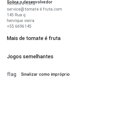
Sobre o desenvolvedor
tomate é fruta
service@tomate é fruta.com
145 Rua q
henrique.vieira
+55 6696145
Mais de tomate é fruta
Jogos semelhantes
flag
Sinalizar como impróprio