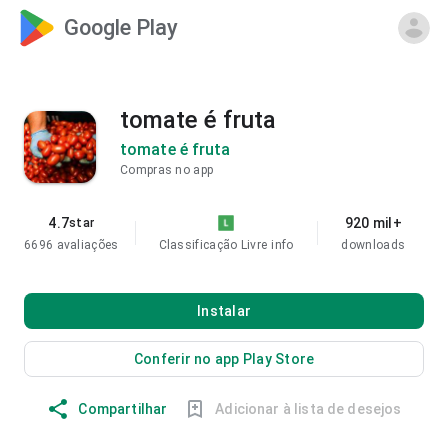
Google Play
tomate é fruta
tomate é fruta
Compras no app
4.7
920 mil+
star
6696 avaliações
Classificação Livre
info
downloads
Instalar
Conferir no app Play Store
Compartilhar
Adicionar à lista de desejos