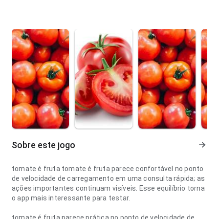
Sobre este jogo
tomate é fruta tomate é fruta parece confortável no ponto
de velocidade de carregamento em uma consulta rápida; as
ações importantes continuam visíveis. Esse equilíbrio torna
o app mais interessante para testar.
tomate é fruta parece prática no ponto de velocidade de