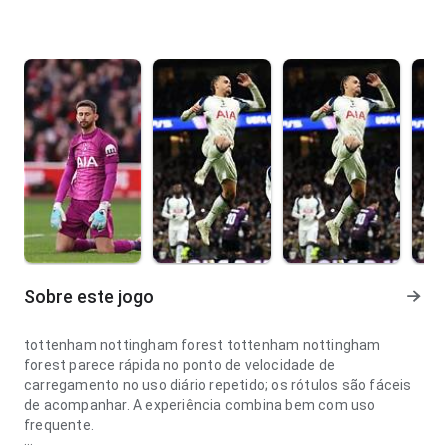
Sobre este jogo
tottenham nottingham forest tottenham nottingham
forest parece rápida no ponto de velocidade de
carregamento no uso diário repetido; os rótulos são fáceis
de acompanhar. A experiência combina bem com uso
frequente.