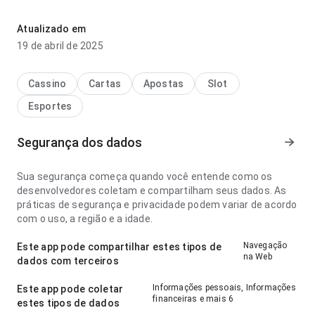
tottenham nottingham forest parece confortável no ponto
de fluxo de navegação ao navegar por várias seções; a
Atualizado em
estrutura deixa claro o próximo passo. A página causa uma
19 de abril de 2025
impressão melhor que algo genérico.
Cassino
Cartas
Apostas
Slot
Esportes
Segurança dos dados
Sua segurança começa quando você entende como os
desenvolvedores coletam e compartilham seus dados. As
práticas de segurança e privacidade podem variar de acordo
com o uso, a região e a idade.
Navegação
Este app pode compartilhar estes tipos de
na Web
dados com terceiros
Informações pessoais, Informações
Este app pode coletar
financeiras e mais 6
estes tipos de dados