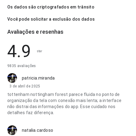
Os dados são criptografados em trânsito
Você pode solicitar a exclusão dos dados
Avaliações e resenhas
4.9
star
9835 avaliações
patricia.miranda
3 de abril de 2025
tottenham nottingham forest parece fluida no ponto de
organização da tela com conexão mais lenta; a interface
não distrai das informações do app. Esse cuidado nos
detalhes faz diferença.
natalia.cardoso