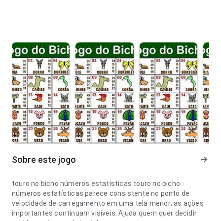
Sobre este jogo
touro no bicho números estatísticas touro no bicho
números estatísticas parece consistente no ponto de
velocidade de carregamento em uma tela menor; as ações
importantes continuam visíveis. Ajuda quem quer decidir