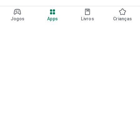
Jogos
Apps
Livros
Crianças
Google Play
Play Pass
Pontos do Play Points
Vales-presente
Resgatar
Política de reembolso
Crianças e família