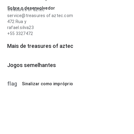
Sobre o desenvolvedor
treasures of aztec
service@treasures of aztec.com
472 Rua y
rafael.silva23
+55 3327472
Mais de treasures of aztec
Jogos semelhantes
flag
Sinalizar como impróprio