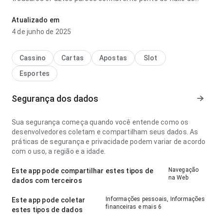
navegação ao alternar detalhes; o conteúdo é fácil de
examinar. Ajuda quem quer decidir rapidamente se vale
Atualizado em
instalar.
4 de junho de 2025
Cassino
Cartas
Apostas
Slot
Esportes
Segurança dos dados
Sua segurança começa quando você entende como os
desenvolvedores coletam e compartilham seus dados. As
práticas de segurança e privacidade podem variar de acordo
com o uso, a região e a idade.
Navegação
Este app pode compartilhar estes tipos de
na Web
dados com terceiros
Informações pessoais, Informações
Este app pode coletar
financeiras e mais 6
estes tipos de dados