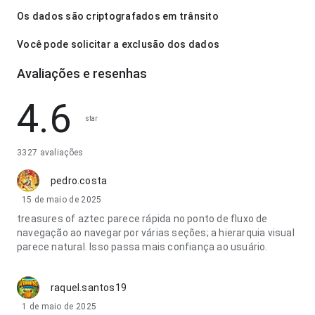
Os dados são criptografados em trânsito
Você pode solicitar a exclusão dos dados
Avaliações e resenhas
4.6
star
3327 avaliações
pedro.costa
15 de maio de 2025
treasures of aztec parece rápida no ponto de fluxo de
navegação ao navegar por várias seções; a hierarquia visual
parece natural. Isso passa mais confiança ao usuário.
raquel.santos19
1 de maio de 2025