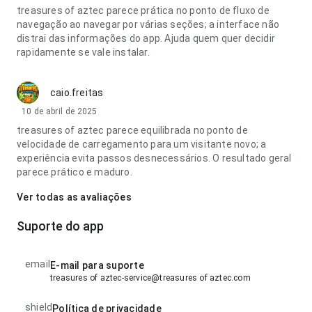
treasures of aztec parece prática no ponto de fluxo de
navegação ao navegar por várias seções; a interface não
distrai das informações do app. Ajuda quem quer decidir
rapidamente se vale instalar.
caio.freitas
10 de abril de 2025
treasures of aztec parece equilibrada no ponto de
velocidade de carregamento para um visitante novo; a
experiência evita passos desnecessários. O resultado geral
parece prático e maduro.
Ver todas as avaliações
Suporte do app
email
E-mail para suporte
treasures of aztec-service@treasures of aztec.com
shield
Política de privacidade