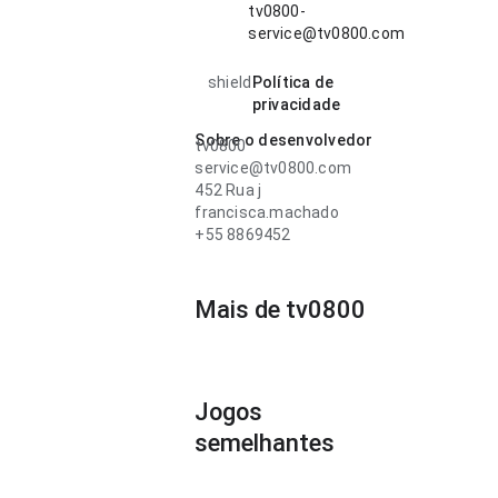
tv0800-
service@tv0800.com
shield
Política de
privacidade
Sobre o desenvolvedor
tv0800
service@tv0800.com
452 Rua j
francisca.machado
+55 8869452
Mais de tv0800
Jogos
semelhantes