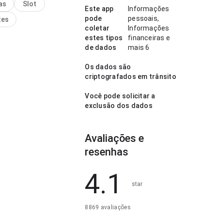
as
Slot
o torna o app mais
Este app
Informações
ante para testar.
pode
pessoais,
tes
coletar
Informações
estes tipos
financeiras e
de dados
mais 6
Os dados são
criptografados em trânsito
Você pode solicitar a
exclusão dos dados
Avaliações e
resenhas
4.1
star
8869 avaliações