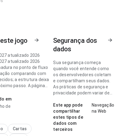
os
este jogo
Segurança dos
dados
027 atualizado 2026
027 atualizado 2026
Sua segurança começa
adura no ponto de fluxo
quando você entende como
gação comparando com
os desenvolvedores coletam
ecidos; a estrutura deixa
e compartilham seus dados.
próximo passo. A página
As práticas de segurança e
a impressão melhor que
privacidade podem variar de
rico.
ado em
acordo com o uso, a região e a
idade.
Este app pode
Navegação
nho de
027 atualizado 2026
compartilhar
na Web
onsistente no ponto de
estes tipos de
de de carregamento no
dados com
o repetido; a página parece
no
Cartas
terceiros
 sem ficar pesada. Esse