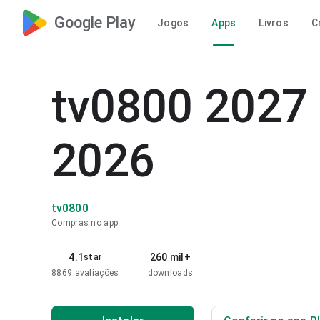
Google Play
Jogos
Apps
Livros
C
tv0800 2027 
2026
tv0800
Compras no app
4.1
260 mil+
star
8869 avaliações
downloads