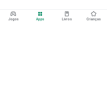
Jogos
Apps
Livros
Crianças
Google Play
Play Pass
Pontos do Play Points
Vales-presente
Resgatar
Política de reembolso