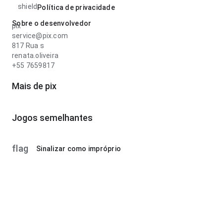
shield
Política de privacidade
Sobre o desenvolvedor
pix
service@pix.com
817 Rua s
renata.oliveira
+55 7659817
Mais de pix
Jogos semelhantes
flag
Sinalizar como impróprio