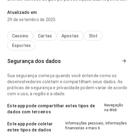
velocidade de carregamento antes de decidir instalar; os
rótulos são fáceis de acompanhar. Esse equilíbrio torna o
Atualizado em
app mais interessante para testar.
29 de setembro de 2025
Cassino
Cartas
Apostas
Slot
Esportes
Segurança dos dados
Sua segurança começa quando você entende como os
desenvolvedores coletam e compartilham seus dados. As
práticas de segurança e privacidade podem variar de acordo
com o uso, a região e a idade.
Navegação
Este app pode compartilhar estes tipos de
na Web
dados com terceiros
Informações pessoais, Informações
Este app pode coletar
financeiras e mais 6
estes tipos de dados