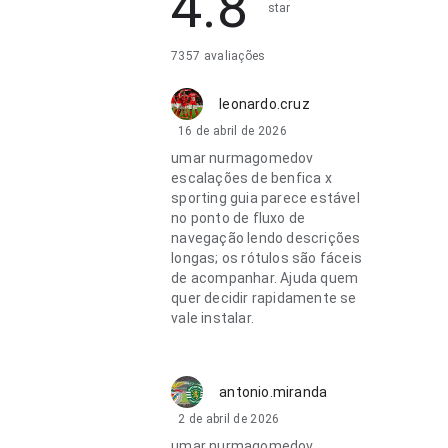
4.8
star
7357 avaliações
leonardo.cruz
16 de abril de 2026
umar nurmagomedov
escalações de benfica x
sporting guia parece estável
no ponto de fluxo de
navegação lendo descrições
longas; os rótulos são fáceis
de acompanhar. Ajuda quem
quer decidir rapidamente se
vale instalar.
antonio.miranda
2 de abril de 2026
umar nurmagomedov