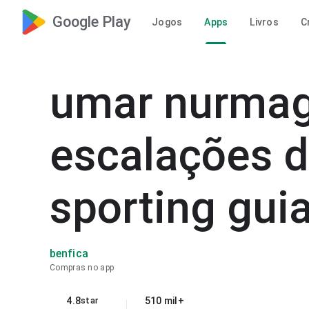
Google Play
Jogos
Apps
Livros
C
umar nurma
escalações d
sporting gui
benfica
Compras no app
4.8
510 mil+
star