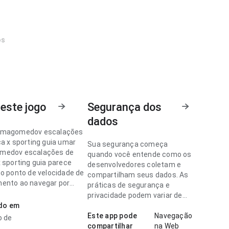
os
este jogo
Segurança dos
dados
rmagomedov escalações
ca x sporting guia umar
Sua segurança começa
medov escalações de
quando você entende como os
 sporting guia parece
desenvolvedores coletam e
no ponto de velocidade de
compartilham seus dados. As
ento ao navegar por
práticas de segurança e
ções; a interface não
privacidade podem variar de
das informações do app. O
ado em
acordo com o uso, a região e a
 geral parece prático e
idade.
Este app pode
Navegação
o de
compartilhar
na Web