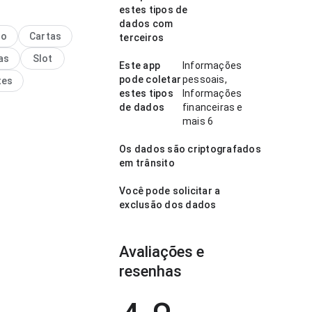
estes tipos de
rmagomedov escalações
dados com
a x sporting guia parece
no
Cartas
terceiros
nte no ponto de
as
Slot
de de carregamento ao
Este app
Informações
por várias seções; a
pode coletar
pessoais,
tes
ão parece carregada.
estes tipos
Informações
em quer decidir
de dados
financeiras e
te se vale instalar.
mais 6
Os dados são criptografados
em trânsito
Você pode solicitar a
exclusão dos dados
Avaliações e
resenhas