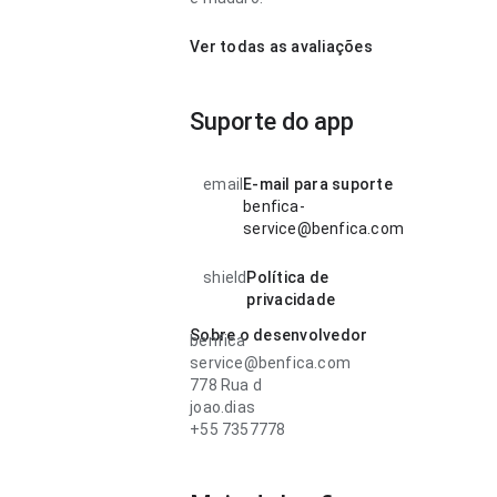
Ver todas as avaliações
Suporte do app
email
E-mail para suporte
benfica-
service@benfica.com
shield
Política de
privacidade
Sobre o desenvolvedor
benfica
service@benfica.com
778 Rua d
joao.dias
+55 7357778