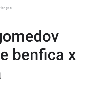
rianças
gomedov
e benfica x
a