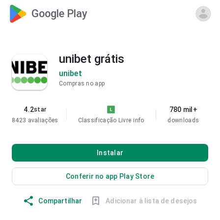
Google Play
unibet grátis
unibet
Compras no app
4.2
780 mil+
star
8423 avaliações
Classificação Livre
info
downloads
Instalar
Conferir no app Play Store
Compartilhar
Adicionar à lista de desejos