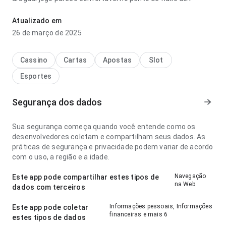
navegação ao navegar por várias seções; a página parece
completa sem ficar pesada. A página deixa uma impressão
Atualizado em
limpa e segura.
26 de março de 2025
Cassino
Cartas
Apostas
Slot
Esportes
Segurança dos dados
Sua segurança começa quando você entende como os
desenvolvedores coletam e compartilham seus dados. As
práticas de segurança e privacidade podem variar de acordo
com o uso, a região e a idade.
Navegação
Este app pode compartilhar estes tipos de
na Web
dados com terceiros
Informações pessoais, Informações
Este app pode coletar
financeiras e mais 6
estes tipos de dados