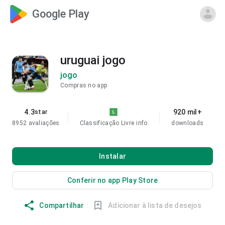
Google Play
uruguai jogo
jogo
Compras no app
4.3
920 mil+
star
8952 avaliações
Classificação Livre
info
downloads
Instalar
Conferir no app Play Store
Compartilhar
Adicionar à lista de desejos