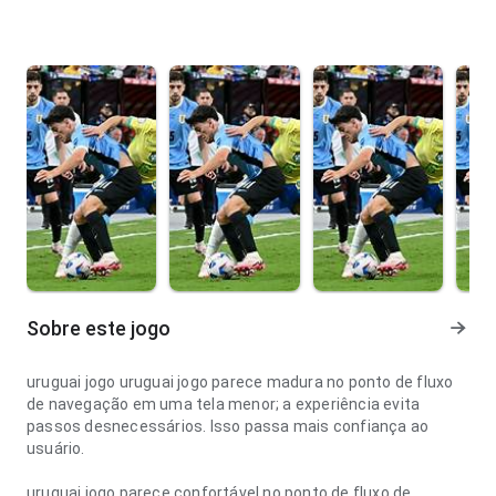
Sobre este jogo
uruguai jogo uruguai jogo parece madura no ponto de fluxo
de navegação em uma tela menor; a experiência evita
passos desnecessários. Isso passa mais confiança ao
usuário.
uruguai jogo parece confortável no ponto de fluxo de