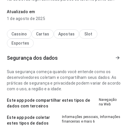
velocidade de carregamento ao voltar para a página depois;
a interface não distrai das informações do app. Isso passa
Atualizado em
mais confiança ao usuário.
1 de agosto de 2025
Cassino
Cartas
Apostas
Slot
Esportes
Segurança dos dados
Sua segurança começa quando você entende como os
desenvolvedores coletam e compartilham seus dados. As
práticas de segurança e privacidade podem variar de acordo
com o uso, a região e a idade.
Navegação
Este app pode compartilhar estes tipos de
na Web
dados com terceiros
Informações pessoais, Informações
Este app pode coletar
financeiras e mais 6
estes tipos de dados