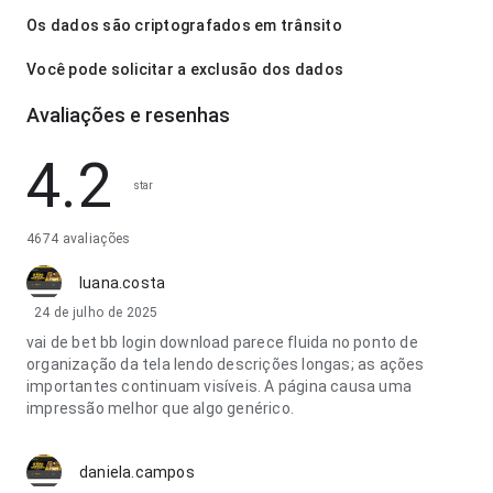
Os dados são criptografados em trânsito
Você pode solicitar a exclusão dos dados
Avaliações e resenhas
4.2
star
4674 avaliações
luana.costa
24 de julho de 2025
vai de bet bb login download parece fluida no ponto de
organização da tela lendo descrições longas; as ações
importantes continuam visíveis. A página causa uma
impressão melhor que algo genérico.
daniela.campos