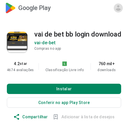
Google Play
vai de bet bb login download
vai-de-bet
Compras no app
4.2
760 mil+
star
4674 avaliações
Classificação Livre
info
downloads
Instalar
Conferir no app Play Store
Compartilhar
Adicionar à lista de desejos