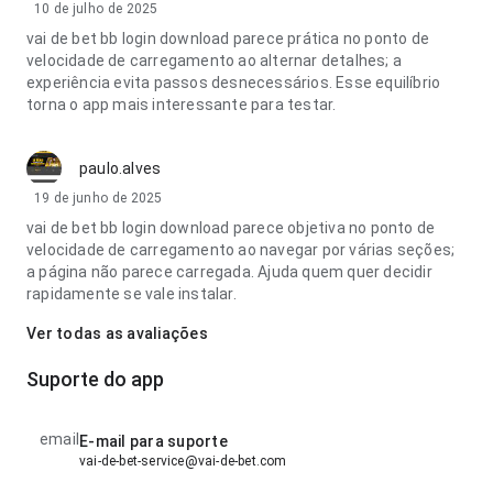
10 de julho de 2025
vai de bet bb login download parece prática no ponto de
velocidade de carregamento ao alternar detalhes; a
experiência evita passos desnecessários. Esse equilíbrio
torna o app mais interessante para testar.
paulo.alves
19 de junho de 2025
vai de bet bb login download parece objetiva no ponto de
velocidade de carregamento ao navegar por várias seções;
a página não parece carregada. Ajuda quem quer decidir
rapidamente se vale instalar.
Ver todas as avaliações
Suporte do app
email
E-mail para suporte
vai-de-bet-service@vai-de-bet.com