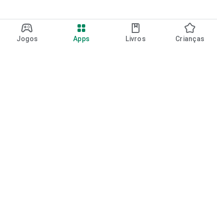
Jogos
Apps
Livros
Crianças
Google Play
Play Pass
Pontos do Play Points
Vales-presente
Resgatar
Política de reembolso