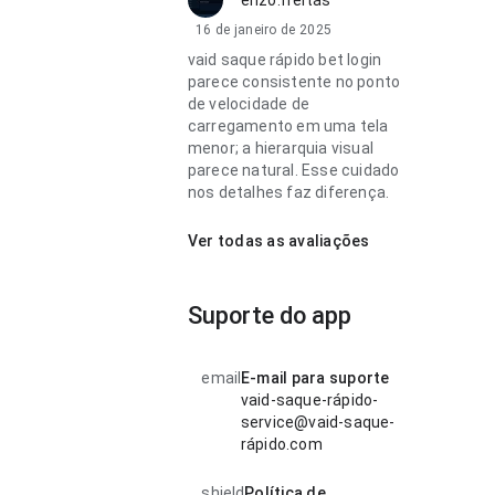
enzo.freitas
16 de janeiro de 2025
vaid saque rápido bet login
parece consistente no ponto
de velocidade de
carregamento em uma tela
menor; a hierarquia visual
parece natural. Esse cuidado
nos detalhes faz diferença.
Ver todas as avaliações
Suporte do app
email
E-mail para suporte
vaid-saque-rápido-
service@vaid-saque-
rápido.com
shield
Política de