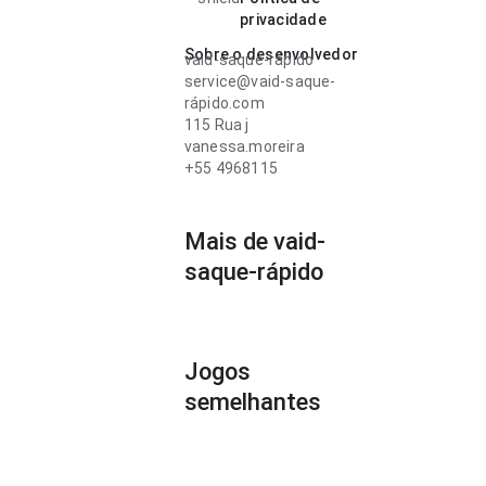
privacidade
Sobre o desenvolvedor
vaid-saque-rápido
service@vaid-saque-
rápido.com
115 Rua j
vanessa.moreira
+55 4968115
Mais de vaid-
saque-rápido
Jogos
semelhantes