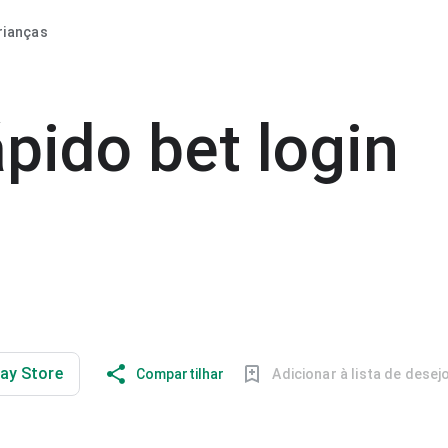
rianças
pido bet login
lay Store
Compartilhar
Adicionar à lista de desej