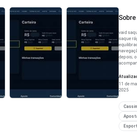
Sobre 
vaid saqu
saque rá
equilibra
navegaçã
depois; o
acompanh
decidir 
instalar.
Atualiz
11 de ma
vaid saqu
2025
leve no p
navegaçã
os rótulo
Cassi
acompanh
Apost
decidir 
instalar.
Espor