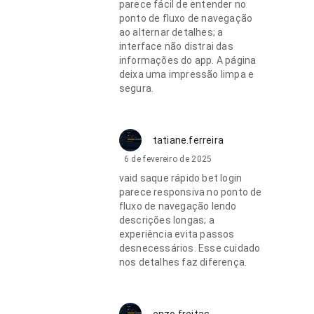
parece fácil de entender no
ponto de fluxo de navegação
ao alternar detalhes; a
interface não distrai das
informações do app. A página
deixa uma impressão limpa e
segura.
tatiane.ferreira
6 de fevereiro de 2025
vaid saque rápido bet login
parece responsiva no ponto de
fluxo de navegação lendo
descrições longas; a
experiência evita passos
desnecessários. Esse cuidado
nos detalhes faz diferença.