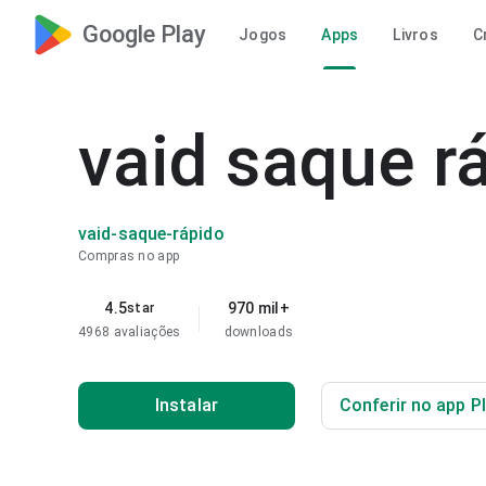
Google Play
Jogos
Apps
Livros
C
vaid saque rá
vaid-saque-rápido
Compras no app
4.5
970 mil+
star
4968 avaliações
downloads
Instalar
Conferir no app P