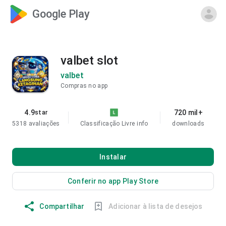
Google Play
valbet slot
valbet
Compras no app
4.9
720 mil+
star
5318 avaliações
Classificação Livre
info
downloads
Instalar
Conferir no app Play Store
Compartilhar
Adicionar à lista de desejos