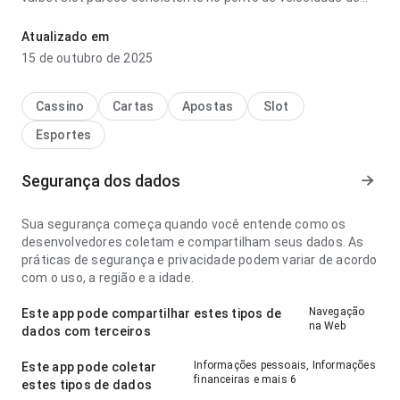
carregamento em uma tela menor; os rótulos são fáceis de
acompanhar. A página causa uma impressão melhor que
Atualizado em
algo genérico.
15 de outubro de 2025
Cassino
Cartas
Apostas
Slot
Esportes
Segurança dos dados
Sua segurança começa quando você entende como os
desenvolvedores coletam e compartilham seus dados. As
práticas de segurança e privacidade podem variar de acordo
com o uso, a região e a idade.
Navegação
Este app pode compartilhar estes tipos de
na Web
dados com terceiros
Informações pessoais, Informações
Este app pode coletar
financeiras e mais 6
estes tipos de dados