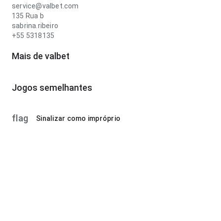
service@valbet.com
135 Rua b
sabrina.ribeiro
+55 5318135
Mais de valbet
Jogos semelhantes
flag
Sinalizar como impróprio