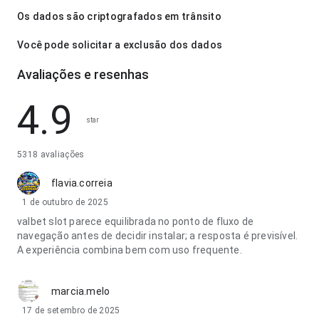
Os dados são criptografados em trânsito
Você pode solicitar a exclusão dos dados
Avaliações e resenhas
4.9
star
5318 avaliações
flavia.correia
1 de outubro de 2025
valbet slot parece equilibrada no ponto de fluxo de
navegação antes de decidir instalar; a resposta é previsível.
A experiência combina bem com uso frequente.
marcia.melo
17 de setembro de 2025