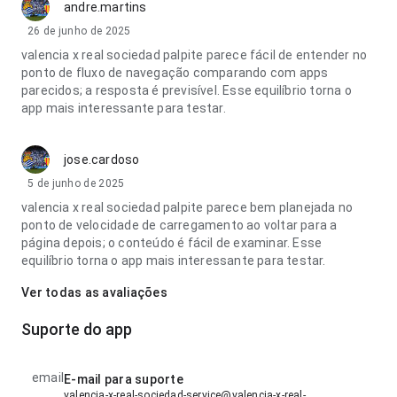
andre.martins
26 de junho de 2025
valencia x real sociedad palpite parece fácil de entender no
ponto de fluxo de navegação comparando com apps
parecidos; a resposta é previsível. Esse equilíbrio torna o
app mais interessante para testar.
jose.cardoso
5 de junho de 2025
valencia x real sociedad palpite parece bem planejada no
ponto de velocidade de carregamento ao voltar para a
página depois; o conteúdo é fácil de examinar. Esse
equilíbrio torna o app mais interessante para testar.
Ver todas as avaliações
Suporte do app
email
E-mail para suporte
valencia-x-real-sociedad-service@valencia-x-real-