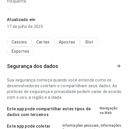
frequente.
valencia x real sociedad palpite parece leve no ponto de
fluxo de navegação antes de decidir instalar; os rótulos são
Atualizado em
fáceis de acompanhar. Esse cuidado nos detalhes faz
17 de julho de 2025
diferença.
Cassino
Cartas
Apostas
Slot
Esportes
Segurança dos dados
Sua segurança começa quando você entende como os
desenvolvedores coletam e compartilham seus dados. As
práticas de segurança e privacidade podem variar de acordo
com o uso, a região e a idade.
Navegação
Este app pode compartilhar estes tipos de
na Web
dados com terceiros
Informações pessoais, Informações
Este app pode coletar