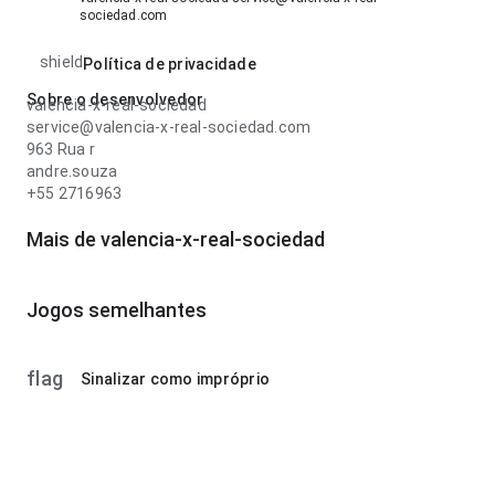
sociedad.com
shield
Política de privacidade
Sobre o desenvolvedor
valencia-x-real-sociedad
service@valencia-x-real-sociedad.com
963 Rua r
andre.souza
+55 2716963
Mais de valencia-x-real-sociedad
Jogos semelhantes
flag
Sinalizar como impróprio