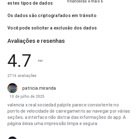
financeiras e mais 6
estes tipos de dados
Os dados são criptografados em trânsito
Você pode solicitar a exclusão dos dados
Avaliações e resenhas
4.7
star
2716 avaliações
patricia.miranda
10 de julho de 2025
valencia x real sociedad palpite parece consistente no
ponto de velocidade de carregamento ao navegar por várias
seções; a interface não distrai das informações do app. A
página deixa uma impressão limpa e segura.