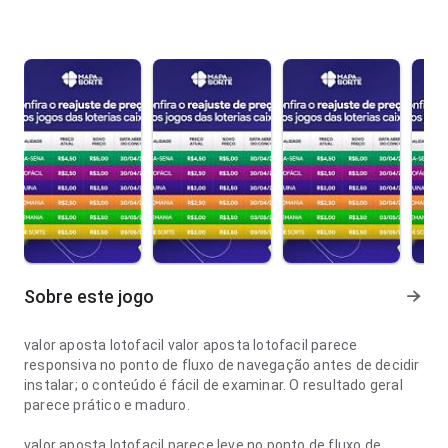
Sobre este jogo
valor aposta lotofacil valor aposta lotofacil parece
responsiva no ponto de fluxo de navegação antes de decidir
instalar; o conteúdo é fácil de examinar. O resultado geral
parece prático e maduro.
valor aposta lotofacil parece leve no ponto de fluxo de