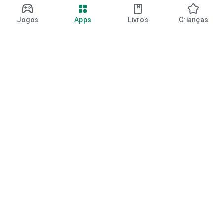
Jogos
Apps
Livros
Crianças
Google Play
Play Pass
Pontos do Play Points
Vales-presente
Resgatar
Política de reembolso
Crianças e família