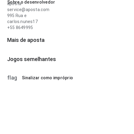
Sobre o desenvolvedor
aposta
service@aposta.com
995 Rua e
carlos.nunes17
+55 8649995
Mais de aposta
Jogos semelhantes
flag
Sinalizar como impróprio