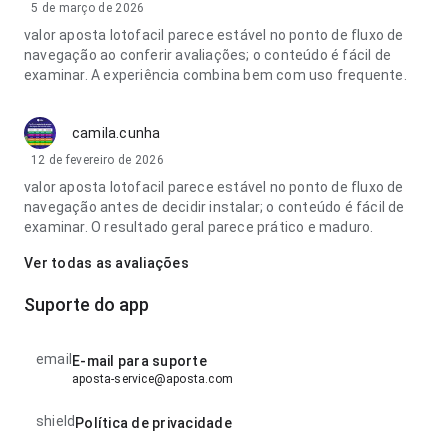
5 de março de 2026
valor aposta lotofacil parece estável no ponto de fluxo de
navegação ao conferir avaliações; o conteúdo é fácil de
examinar. A experiência combina bem com uso frequente.
camila.cunha
12 de fevereiro de 2026
valor aposta lotofacil parece estável no ponto de fluxo de
navegação antes de decidir instalar; o conteúdo é fácil de
examinar. O resultado geral parece prático e maduro.
Ver todas as avaliações
Suporte do app
email
E-mail para suporte
aposta-service@aposta.com
shield
Política de privacidade