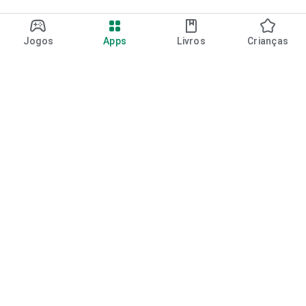
Jogos
Apps
Livros
Crianças
Google Play
Play Pass
Pontos do Play Points
Vales-presente
Resgatar
Política de reembolso
Crianças e família