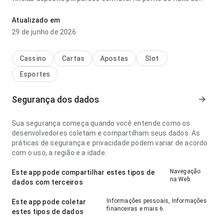
navegação em uma tela menor; a resposta é previsível. A
experiência combina bem com uso frequente.
Atualizado em
29 de junho de 2026
Cassino
Cartas
Apostas
Slot
Esportes
Segurança dos dados
Sua segurança começa quando você entende como os
desenvolvedores coletam e compartilham seus dados. As
práticas de segurança e privacidade podem variar de acordo
com o uso, a região e a idade.
Navegação
Este app pode compartilhar estes tipos de
na Web
dados com terceiros
Informações pessoais, Informações
Este app pode coletar
financeiras e mais 6
estes tipos de dados