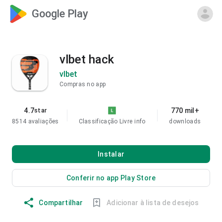
Google Play
vlbet hack
vlbet
Compras no app
4.7
770 mil+
star
8514 avaliações
Classificação Livre
info
downloads
Instalar
Conferir no app Play Store
Compartilhar
Adicionar à lista de desejos