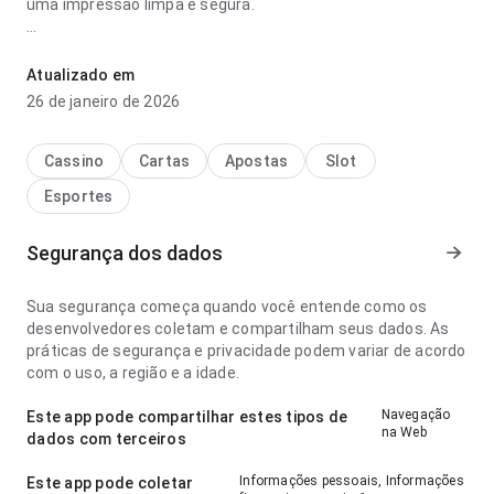
uma impressão limpa e segura.
voodoo dreams games casino online atualizado parece
consistente no ponto de fluxo de navegação comparando
Atualizado em
com apps parecidos; o conteúdo é fácil de examinar. Ajuda
26 de janeiro de 2026
quem quer decidir rapidamente se vale instalar.
Cassino
Cartas
Apostas
Slot
Esportes
Segurança dos dados
Sua segurança começa quando você entende como os
desenvolvedores coletam e compartilham seus dados. As
práticas de segurança e privacidade podem variar de acordo
com o uso, a região e a idade.
Navegação
Este app pode compartilhar estes tipos de
na Web
dados com terceiros
Informações pessoais, Informações
Este app pode coletar