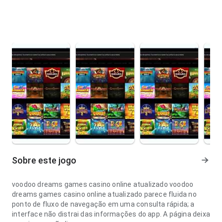
Sobre este jogo
voodoo dreams games casino online atualizado voodoo
dreams games casino online atualizado parece fluida no
ponto de fluxo de navegação em uma consulta rápida; a
interface não distrai das informações do app. A página deixa