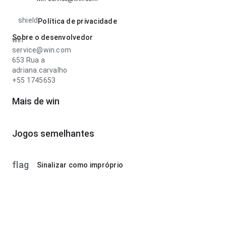
shield
Política de privacidade
Sobre o desenvolvedor
win
service@win.com
653 Rua a
adriana.carvalho
+55 1745653
Mais de win
Jogos semelhantes
flag
Sinalizar como impróprio