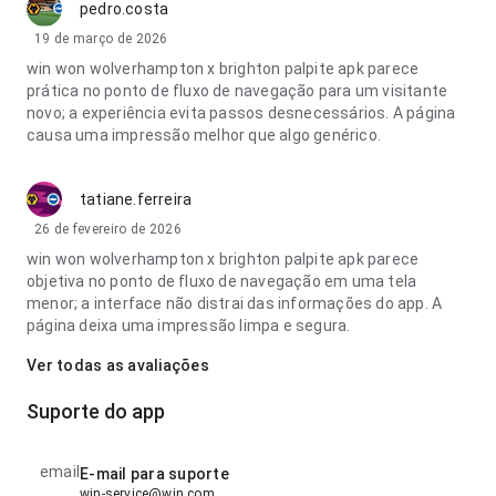
pedro.costa
19 de março de 2026
win won wolverhampton x brighton palpite apk parece
prática no ponto de fluxo de navegação para um visitante
novo; a experiência evita passos desnecessários. A página
causa uma impressão melhor que algo genérico.
tatiane.ferreira
26 de fevereiro de 2026
win won wolverhampton x brighton palpite apk parece
objetiva no ponto de fluxo de navegação em uma tela
menor; a interface não distrai das informações do app. A
página deixa uma impressão limpa e segura.
Ver todas as avaliações
Suporte do app
email
E-mail para suporte
win-service@win.com