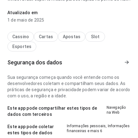
de navegação com conexão mais lenta; a estrutura deixa
claro o próximo passo. A página causa uma impressão
Atualizado em
melhor que algo genérico.
1 de maio de 2025
Cassino
Cartas
Apostas
Slot
Esportes
Segurança dos dados
Sua segurança começa quando você entende como os
desenvolvedores coletam e compartilham seus dados. As
práticas de segurança e privacidade podem variar de acordo
com o uso, a região e a idade.
Navegação
Este app pode compartilhar estes tipos de
na Web
dados com terceiros
Informações pessoais, Informações
Este app pode coletar
financeiras e mais 6
estes tipos de dados