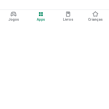
Jogos
Apps
Livros
Crianças
Google Play
Play Pass
Pontos do Play Points
Vales-presente
Resgatar
Política de reembolso