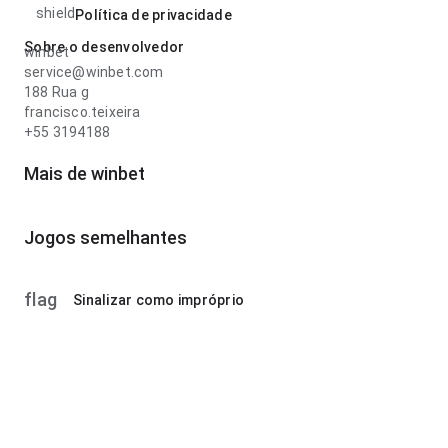
shield
Política de privacidade
Sobre o desenvolvedor
winbet
service@winbet.com
188 Rua g
francisco.teixeira
+55 3194188
Mais de winbet
Jogos semelhantes
flag
Sinalizar como impróprio