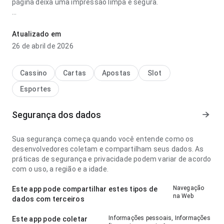
página deixa uma impressão limpa e segura.
wj cassino login tipos de arremessos no basquete parece
estável no ponto de fluxo de navegação comparando com
Atualizado em
apps parecidos; a página não parece carregada. A
26 de abril de 2026
experiência combina bem com uso frequente.
Cassino
Cartas
Apostas
Slot
Esportes
Segurança dos dados
Sua segurança começa quando você entende como os
desenvolvedores coletam e compartilham seus dados. As
práticas de segurança e privacidade podem variar de acordo
com o uso, a região e a idade.
Navegação
Este app pode compartilhar estes tipos de
na Web
dados com terceiros
Informações pessoais, Informações
Este app pode coletar