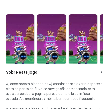
Sobre este jogo
wj cassinocom blazer slot wj cassinocom blazer slot parece
clara no ponto de fluxo de navegação comparando com
apps parecidos; a página parece completa sem ficar
pesada. A experiência combina bem com uso frequente.
wj cassinocom blazer slot parece fácil de entender no ponto