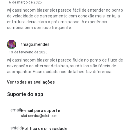
6 de março de 2025
wj cassinocom blazer slot parece fácil de entender no ponto
de velocidade de carregamento com conexão mais lenta; a
estrutura deixa claro o próximo passo. A experiência
combina bem com uso frequente.
thiago.mendes
13 de fevereiro de 2025
wj cassinocom blazer slot parece fluida no ponto de fluxo de
navegação ao alternar detalhes; os rótulos são fáceis de
acompanhar. Esse cuidado nos detalhes faz diferença.
Ver todas as avaliações
Suporte do app
email
E-mail para suporte
slot-service@slot.com
shield
Política de privacidade