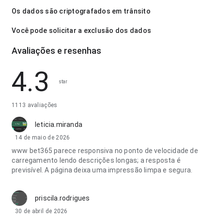
Os dados são criptografados em trânsito
Você pode solicitar a exclusão dos dados
Avaliações e resenhas
4.3
star
1113 avaliações
leticia.miranda
14 de maio de 2026
www bet365 parece responsiva no ponto de velocidade de
carregamento lendo descrições longas; a resposta é
previsível. A página deixa uma impressão limpa e segura.
priscila.rodrigues
30 de abril de 2026