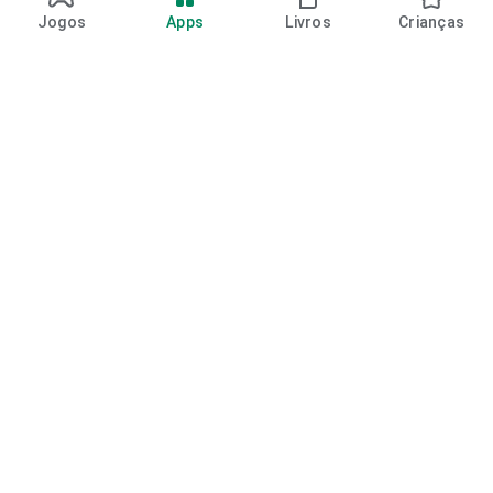
Jogos
Apps
Livros
Crianças
Google Play
Play Pass
Pontos do Play Points
Vales-presente
Resgatar
Política de reembolso
Crianças e família
Guia para a família