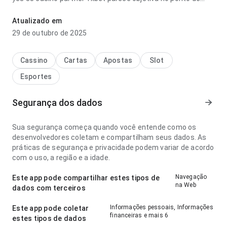
velocidade de carregamento em uma consulta rápida; as
ações importantes continuam visíveis. Ajuda quem quer
Atualizado em
decidir rapidamente se vale instalar.
29 de outubro de 2025
Cassino
Cartas
Apostas
Slot
Esportes
Segurança dos dados
Sua segurança começa quando você entende como os
desenvolvedores coletam e compartilham seus dados. As
práticas de segurança e privacidade podem variar de acordo
com o uso, a região e a idade.
Navegação
Este app pode compartilhar estes tipos de
na Web
dados com terceiros
Informações pessoais, Informações
Este app pode coletar
financeiras e mais 6
estes tipos de dados