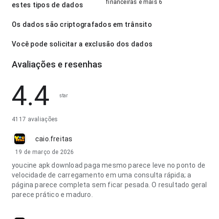
financeiras e mais 6
estes tipos de dados
Os dados são criptografados em trânsito
Você pode solicitar a exclusão dos dados
Avaliações e resenhas
4.4
star
4117 avaliações
caio.freitas
19 de março de 2026
youcine apk download paga mesmo parece leve no ponto de
velocidade de carregamento em uma consulta rápida; a
página parece completa sem ficar pesada. O resultado geral
parece prático e maduro.