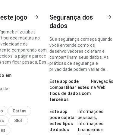
este jogo
Segurança dos
dados
7gamebet zulubet
t parece madura no
Sua segurança começa quando
 velocidade de
você entende como os
mento comparando com
desenvolvedores coletam e
ecidos; a página parece
compartilham seus dados. As
 sem ficar pesada. Esse
práticas de segurança e
nos detalhes faz
privacidade podem variar de
a.
ado em
acordo com o uso, a região e a
idade.
Este app pode
Navegação
7gamebet parece
compartilhar estes
na Web
o de
da no ponto de fluxo de
tipos de dados com
o antes de decidir
terceiros
 a página não parece
a. Esse cuidado nos
no
Cartas
Este app
Informações
 faz diferença.
pode coletar
pessoais,
as
Slot
estes tipos
Informações
de dados
financeiras e
tes